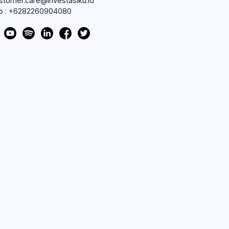
ustomer.care@investasiku.id
p : +6282260904080