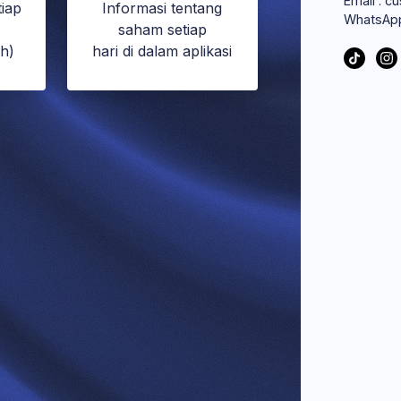
Email : c
iap
Informasi tentang
WhatsAp
saham setiap
ah)
hari di dalam aplikasi